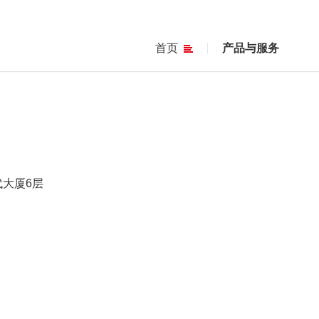
首页
产品与服务
大厦6层