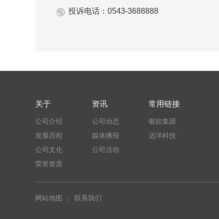
投诉电话：0543-3688888
关于
资讯
常用链接
公司介绍
公司动态
银软集团
发展历程
媒体播报
远洋科技
公司文化
公司活动
荣誉资质
网站地图
|
联系我们