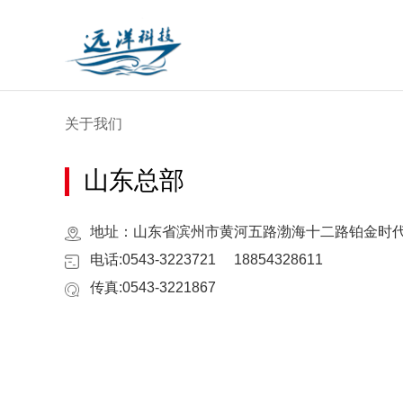
关于我们
山东总部
地址：山东省滨州市黄河五路渤海十二路铂金时代
电话:0543-3223721 18854328611
传真:0543-3221867