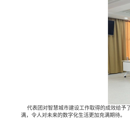
代表团对智慧城市建设工作取得的成效给予
满，令人对未来
的数字化生活更加充满期待。